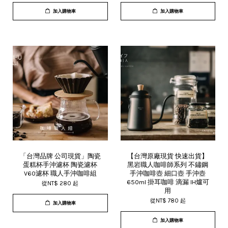
加入購物車
加入購物車
「台灣品牌 公司現貨」陶瓷
【台灣原廠現貨 快速出貨】
蛋糕杯手沖濾杯 陶瓷濾杯
黑岩職人咖啡師系列 不鏽鋼
V60濾杯 職人手沖咖啡組
手沖咖啡壺 細口壺 手沖壺
650ml 掛耳咖啡 滴漏 IH爐可
從
NT$ 280
起
用
從
NT$ 780
起
加入購物車
加入購物車