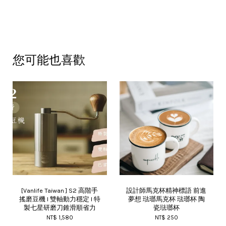
您可能也喜歡
[Vanlife Taiwan ] S2 高階手
設計師馬克杯精神標語 前進
搖磨豆機 I 雙軸動力穩定 I 特
夢想 琺瑯馬克杯 琺瑯杯 陶
製七星研磨刀錐滑順省力
瓷琺瑯杯
NT$ 1,580
NT$ 250