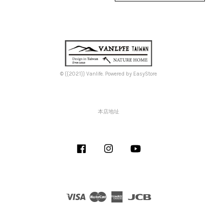
© {{2021}} Vanlife. Powered by
EasyStore
本店地址
Facebook
Instagram
YouTube
Visa
Master
American
JCB
Express