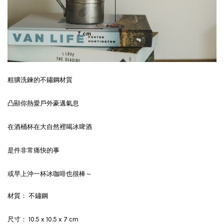
粗獷洗鍊的不鏽鋼材質
凸顯你熱愛戶外豪邁氣息
在酒桶杯在大自然裡喝冰啤酒
是件非常痛快的事
或早上沖一杯冰咖啡也很棒～
材質： 不鏽鋼
尺寸： 10.5 x 10.5 x 7 cm