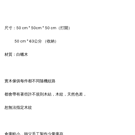
尺寸：50 cm * 50cm * 50 cm（打開）
50 cm * 63公分 （收納）
材質：白蠟木
實木傢俱每件都不同隨機紋路
都會帶有著些許不規則木結，木紋，天然色差，
恕無法指定木紋
倉庫較小，師父手工製作少量庫存