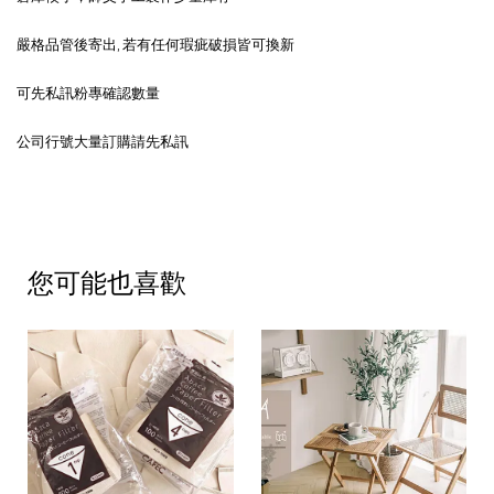
嚴格品管後寄出, 若有任何瑕疵破損皆可換新
可先私訊粉專確認數量
公司行號大量訂購請先私訊
您可能也喜歡