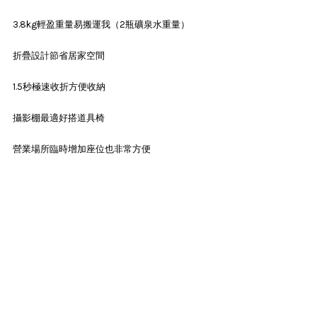
3.8kg輕盈重量易搬運我（2瓶礦泉水重量）
折疊設計節省居家空間
1.5秒極速收折方便收納
攝影棚最適好搭道具椅
營業場所臨時增加座位也非常方便