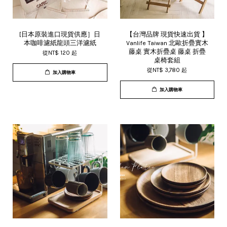
[日本原裝進口現貨供應］日
【台灣品牌 現貨快速出貨 】
本咖啡濾紙龍頭三洋濾紙
Vanlife Taiwan 北歐折疊實木
藤桌 實木折疊桌 藤桌 折疊
從
NT$ 120
起
桌椅套組
從
NT$ 3,780
起
加入購物車
加入購物車