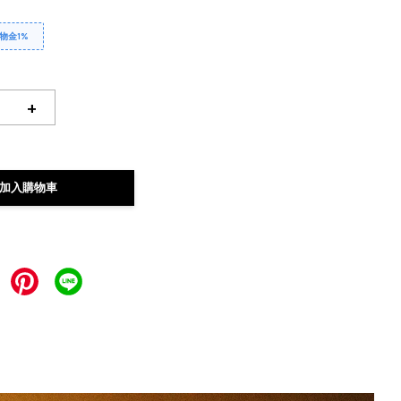
物金1%
+
加入購物車