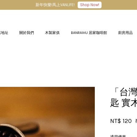
新年快樂!馬上VANLIFE!
Shop Now!
店地址
關於我們
木製家俱
BANRAIHU 居家咖啡館
廚房用品
您的購物車目前還是空的。
繼續購物
「台灣
匙 實
NT$ 120
適用優惠