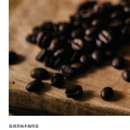
值感系柚木咖啡匙