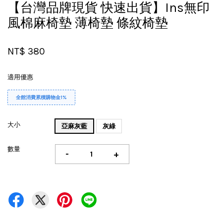
【台灣品牌現貨 快速出貨】Ins無印
風棉麻椅墊 薄椅墊 條紋椅墊
NT$ 380
適用優惠
全館消費累積購物金1%
大小
亞麻灰藍
灰綠
數量
-
+