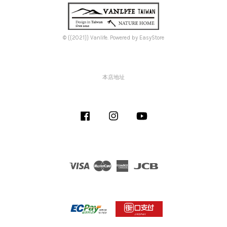
© {{2021}} Vanlife. Powered by
EasyStore
本店地址
Facebook
Instagram
YouTube
Visa
Master
American
JCB
Express