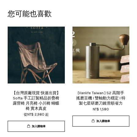
您可能也喜歡
【台灣原廠現貨 快速出貨】
[Vanlife Taiwan ] S2 高階手
Softa 手工訂製精品折疊椅
搖磨豆機 I 雙軸動力穩定 I 特
露營椅 月亮椅 小川椅 蝴蝶
製七星研磨刀錐滑順省力
椅 實木真皮
NT$ 1,580
從
NT$ 2,980
起
加入購物車
加入購物車