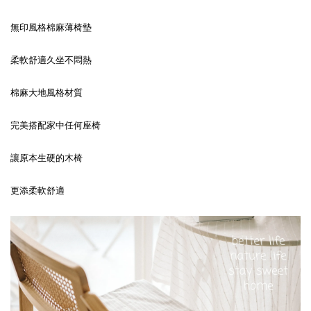
無印風格棉麻薄椅墊
柔軟舒適久坐不悶熱
棉麻大地風格材質
完美搭配家中任何座椅
讓原本生硬的木椅
更添柔軟舒適