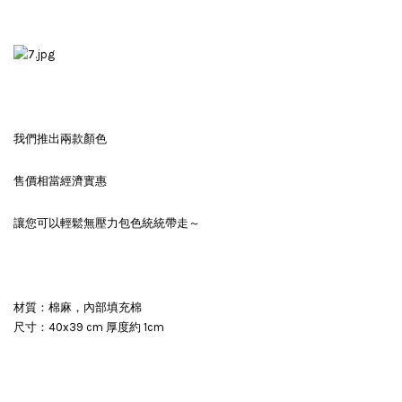
我們推出兩款顏色
售價相當經濟實惠
讓您可以輕鬆無壓力包色統統帶走～
材質：棉麻，內部填充棉
尺寸：40x39 cm 厚度約 1cm