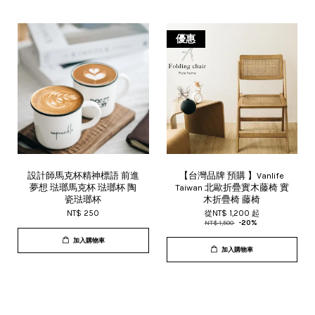
優惠
設計師馬克杯精神標語 前進
【台灣品牌 預購 】Vanlife
夢想 琺瑯馬克杯 琺瑯杯 陶
Taiwan 北歐折疊實木藤椅 實
瓷琺瑯杯
木折疊椅 藤椅
NT$ 250
從
NT$ 1,200
起
NT$ 1,500
-20%
加入購物車
加入購物車