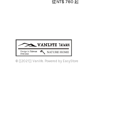
從
NT$ 780
起
© {{2021}} Vanlife. Powered by
EasyStore