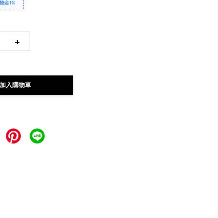
物金1%
+
加入購物車