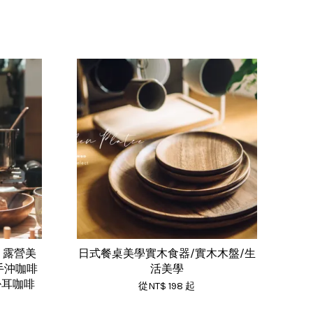
】露營美
日式餐桌美學實木食器/實木木盤/生
手沖咖啡
活美學
 掛耳咖啡
從
NT$ 198
起