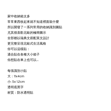
家中收納箱太多
常常東西收起來就不知道裡面裝什麼
所以開發了一系列常用的收納識別圖貼
尤其很喜歡北歐的極簡圖示
全部都以瑞典文搭配英文設計
更完整呈現北歐式生活風格
你可以這樣貼：
適合貼在各種大小箱子
你想貼在車上也可以....
每張識別小貼
大：11x4cm
小: 5x 1.2cm
透明底黑字
材質：防水透明貼