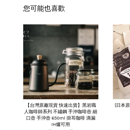
您可能也喜歡
【台灣原廠現貨 快速出貨】黑岩職
[日本
人咖啡師系列 不鏽鋼 手沖咖啡壺 細
口壺 手沖壺 650ml 掛耳咖啡 滴漏
IH爐可用