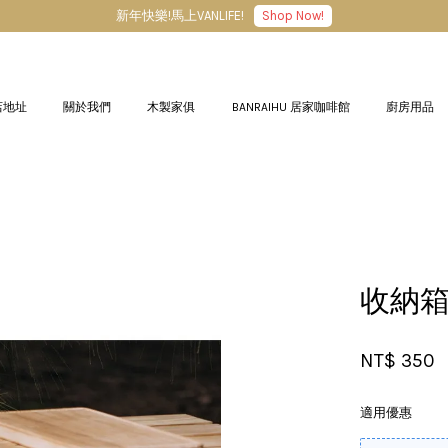
新年快樂!馬上VANLIFE!
Shop Now!
店地址
關於我們
木製家俱
BANRAIHU 居家咖啡館
廚房用品
您的購物車目前還是空的。
繼續購物
收納
NT$ 350
適用優惠