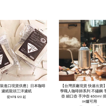
原裝進口現貨供應］日本咖啡
【台灣原廠現貨 快速出貨
濾紙龍頭三洋濾紙
學職人咖啡師系列 不鏽鋼 
壺 細口壺 手沖壺 650ml
從
NT$ 120
起
IH爐可用